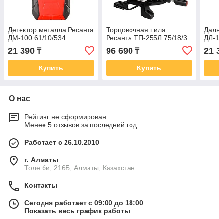
Детектор металла Ресанта
Торцовочная пила
Дал
ДМ-100 61/10/534
Ресанта ТП-255Л 75/18/3
ДЛ-1
21 390
96 690
21 
₸
₸
Купить
Купить
О нас
Рейтинг не сформирован
Менее 5 отзывов за последний год
Работает с 26.10.2010
г. Алматы
Толе би, 216Б, Алматы, Казахстан
Контакты
Сегодня работает с 09:00 до 18:00
Показать весь график работы