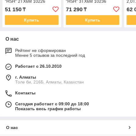
"HSH" 2TХ6М 10226
"HSH" 3TХ6М 10236
2,0
51 150
71 290
62 
₸
₸
Купить
Купить
О нас
Рейтинг не сформирован
Менее 5 отзывов за последний год
Работает с 26.10.2010
г. Алматы
Толе би, 216Б, Алматы, Казахстан
Контакты
Сегодня работает с 09:00 до 18:00
Показать весь график работы
О нас