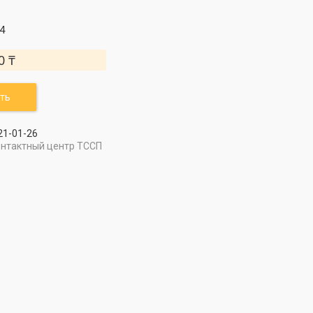
4
0 ₸
ть
21-01-26
онтактный центр ТССП