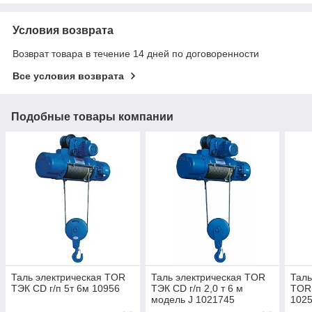
Условия возврата
Возврат товара в течение 14 дней по договоренности
Все условия возврата
Подобные товары компании
Таль электрическая TOR
Таль электрическая TOR
Таль
ТЭК CD г/п 5т 6м 10956
ТЭК CD г/п 2,0 т 6 м
TOR 
модель J 1021745
102