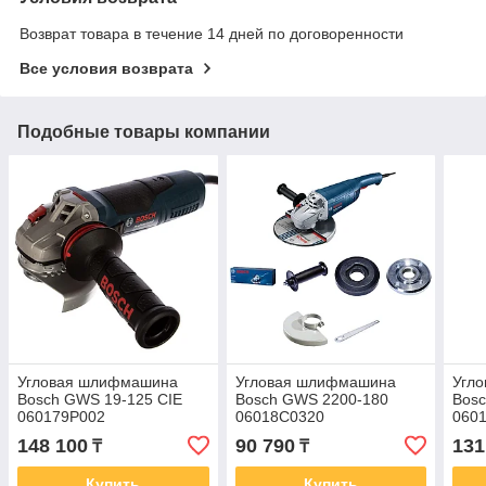
Возврат товара в течение 14 дней по договоренности
Все условия возврата
Подобные товары компании
Угловая шлифмашина
Угловая шлифмашина
Угл
Bosch GWS 19-125 CIE
Bosch GWS 2200-180
Bosc
060179P002
06018C0320
060
148 100
90 790
131
₸
₸
Купить
Купить