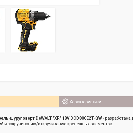
Характеристики
рель-шуруповерт DeWALT "XR" 18V DCD800E2T-QW
- разработана 
ий и закручиванию/откручиванию крепежных элементов.