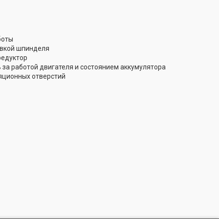
боты
овкой шпинделя
редуктор
 за работой двигателя и состоянием аккумулятора
яционных отверстий