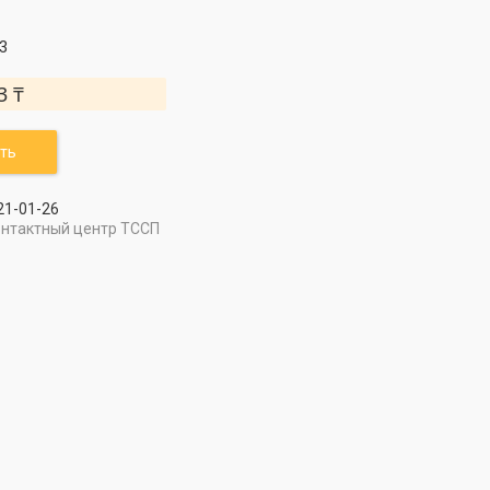
3
3 ₸
ть
21-01-26
онтактный центр ТССП