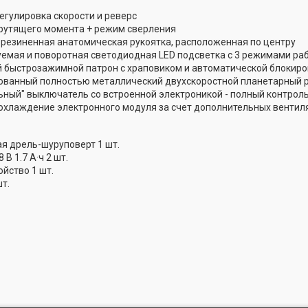
егулировка скорости и реверс
крутящего момента + режим сверления
резиненная анатомическая рукоятка, расположенная по центру
уемая и поворотная светодиодная LED подсветка с 3 режимами ра
быстрозажимной патрон с храповиком и автоматической блокир
ванный полностью металлический двухскоростной планетарный 
ьный" выключатель со встроенной электроникой - полный контроль
хлаждение электронного модуля за счет дополнительных вентил
я дрель-шуруповерт 1 шт.
В 1.7 А·ч 2 шт.
йство 1 шт.
т.