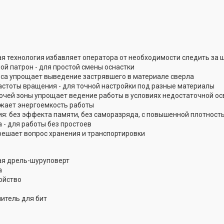
я технология избавляет оператора от необходимости следить за 
й патрон - для простой смены оснастки
са упрощает выведение застрявшего в материале сверла
астоты вращения - для точной настройки под разные материалы
очей зоны упрощает ведение работы в условиях недостаточной о
жает энергоемкость работы
гия: без эффекта памяти, без саморазряда, с повышенной плотност
 - для работы без простоев
решает вопрос хранения и транспортировки
я дрель-шуруповерт
а
ойство
итель для бит