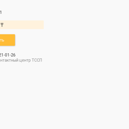
1
 ₸
ть
21-01-26
онтактный центр ТССП