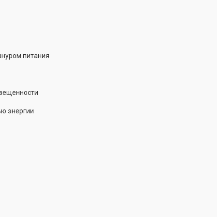
шнуром питания
свещенности
ью энергии