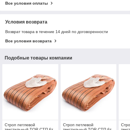
Все условия оплаты
Условия возврата
Возврат товара в течение 14 дней по договоренности
Все условия возврата
Подобные товары компании
Строп петлевой
Строп петлевой
Стро
текстильный TOR СТП 6т
текстильный TOR СТП 6т
текс