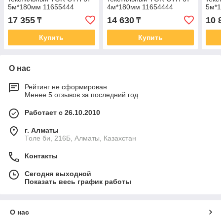
5м*180мм 11655444
4м*180мм 11654444
5м*
17 355
14 630
10 
₸
₸
Купить
Купить
О нас
Рейтинг не сформирован
Менее 5 отзывов за последний год
Работает с 26.10.2010
г. Алматы
Толе би, 216Б, Алматы, Казахстан
Контакты
Сегодня выходной
Показать весь график работы
О нас