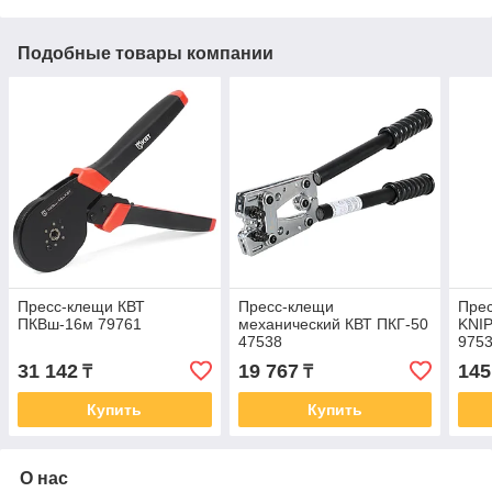
Подобные товары компании
Пресс-клещи КВТ
Пресс-клещи
Прес
ПКВш-16м 79761
механический КВТ ПКГ-50
KNIP
47538
975
31 142
19 767
145
₸
₸
Купить
Купить
О нас