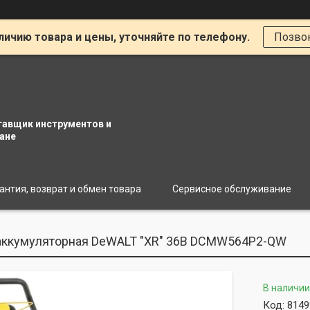
личию товара и цены, уточняйте по телефону.
Позво
тавщик инструментов и
ане
антия, возврат и обмен товара
Сервисное обслуживание
 аккумуляторная DeWALT "XR" 36В DCMW564P2-QW
В наличии
Код:
8149