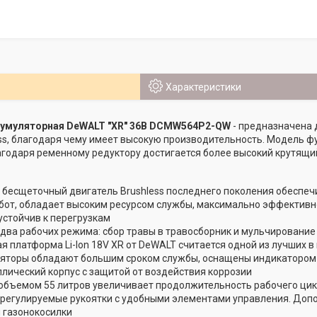
Характеристики
кумуляторная DeWALT "XR" 36В DCMW564P2-QW
- предназначена 
ss, благодаря чему имеет высокую производительность. Модель фу
годаря ременному редуктору достигается более высокий крутящи
 бесщеточный двигатель Brushless последнего поколения обеспе
от, обладает высоким ресурсом службы, максимально эффективно 
устойчив к перегрузкам
 два рабочих режима: сбор травы в травосборник и мульчирование
я платформа Li-Ion 18V XR от DeWALT считается одной из лучших 
яторы обладают большим сроком службы, оснащены индикатором
лический корпус с защитой от воздействия коррозии
объемом 55 литров увеличивает продолжительность рабочего ци
егулируемые рукоятки с удобными элементами управления. Допол
 газонокосилки