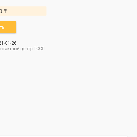
0 ₸
ть
21-01-26
онтактный центр ТССП