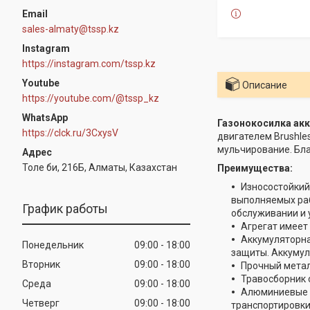
sales-almaty@tssp.kz
Instagram
https://instagram.com/tssp.kz
Youtube
Описание
https://youtube.com/@tssp_kz
WhatsApp
Газонокосилка ак
https://clck.ru/3CxysV
двигателем Brushle
мульчирование. Бла
Толе би, 216Б, Алматы, Казахстан
Преимущества:
Износостойкий
выполняемых раб
График работы
обслуживании и 
Агрегат имеет
Аккумуляторна
Понедельник
09:00
18:00
защиты. Аккумул
Вторник
09:00
18:00
Прочный метал
Травосборник 
Среда
09:00
18:00
Алюминиевые р
Четверг
09:00
18:00
транспортировки