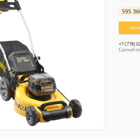
595 36
Купи
+7 (778) 0
Единый к