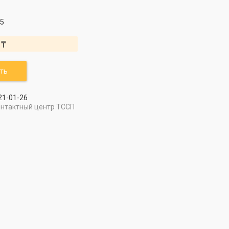
5
 ₸
ть
21-01-26
онтактный центр ТССП