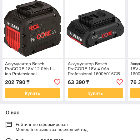
Аккумулятор Bosch
Аккумулятор Bosch
Акку
ProCORE 18V 12.0Ah Li-
ProCORE 18V 4.0Ah
18V 
ion Professional
Professional 1600A016GB
160
1600A016GU
202 790
63 390
76 
₸
₸
Купить
Купить
О нас
Рейтинг не сформирован
Менее 5 отзывов за последний год