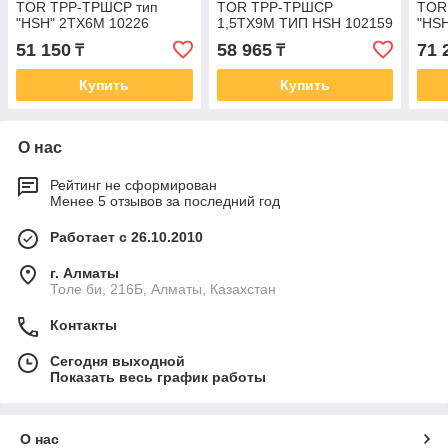
TOR ТРР-ТРШСР тип
TOR ТРР-ТРШСР
TOR
"HSH" 2TХ6М 10226
1,5ТХ9М ТИП HSH 102159
"HS
51 150
58 965
71 
₸
₸
Купить
Купить
О нас
Рейтинг не сформирован
Менее 5 отзывов за последний год
Работает с 26.10.2010
г. Алматы
Толе би, 216Б, Алматы, Казахстан
Контакты
Сегодня выходной
Показать весь график работы
О нас