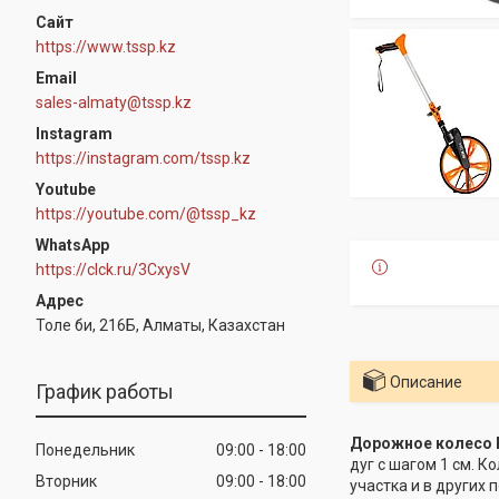
https://www.tssp.kz
sales-almaty@tssp.kz
Instagram
https://instagram.com/tssp.kz
Youtube
https://youtube.com/@tssp_kz
WhatsApp
https://clck.ru/3CxysV
Толе би, 216Б, Алматы, Казахстан
Описание
График работы
Дорожное колесо 
Понедельник
09:00
18:00
дуг с шагом 1 см. 
Вторник
09:00
18:00
участка и в других