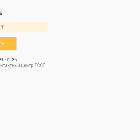
6
 ₸
ть
21-01-26
онтактный центр ТССП