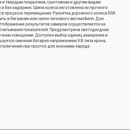
м и твердым покрытием, грунтовкам и другим видам
 и без задержек. Шина колеса изготовлена из прочного
 в процессе перемещения. Рукоятка дорожного колеса RGK
ить в багажник или салон легкового автомобиля. Для
Отображение результатов замеров осуществляется на
считывания показателей. Предусмотрена светодиодная
нечном освещении. Доступен выбор единиц измерения и
зуется сменная батарея напряжением 9 В типа крона,
отключения при простое для экономии заряда.