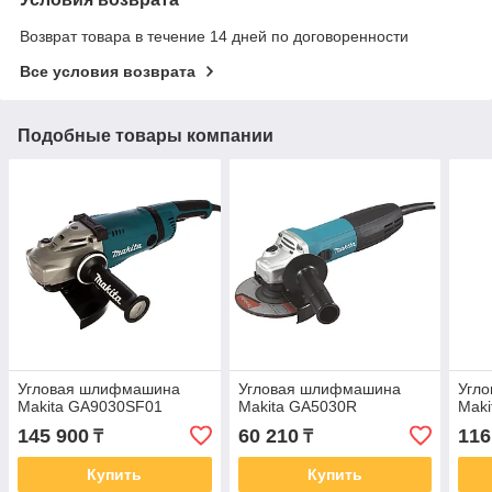
Возврат товара в течение 14 дней по договоренности
Все условия возврата
Подобные товары компании
Угловая шлифмашина
Угловая шлифмашина
Угл
Makita GA9030SF01
Makita GA5030R
Maki
145 900
60 210
116
₸
₸
Купить
Купить