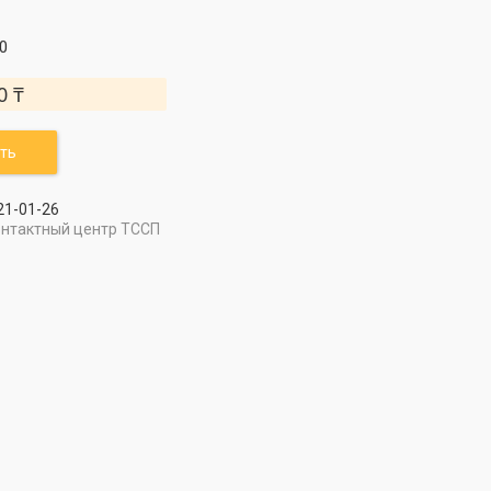
0
0 ₸
ть
21-01-26
онтактный центр ТССП