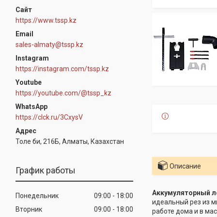
https://www.tssp.kz
sales-almaty@tssp.kz
Instagram
https://instagram.com/tssp.kz
Youtube
https://youtube.com/@tssp_kz
WhatsApp
https://clck.ru/3CxysV
Толе би, 216Б, Алматы, Казахстан
Описание
График работы
Аккумуляторный лоб
Понедельник
09:00
18:00
идеальный рез из м
Вторник
09:00
18:00
работе дома и в ма