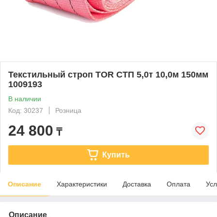
Текстильный строп TOR СТП 5,0т 10,0м 150мм
1009193
В наличии
Код: 30237
Розница
24 800
₸
Купить
Описание
Характеристики
Доставка
Оплата
Усл
Описание