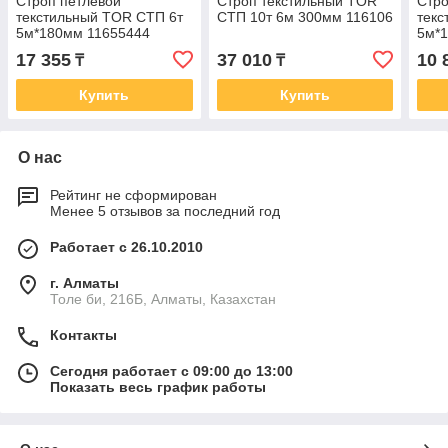
Строп петлевой
Строп текстильный TOR
Стро
текстильный TOR СТП 6т
СТП 10т 6м 300мм 116106
текс
5м*180мм 11655444
5м*
17 355
37 010
10 
₸
₸
Купить
Купить
О нас
Рейтинг не сформирован
Менее 5 отзывов за последний год
Работает с 26.10.2010
г. Алматы
Толе би, 216Б, Алматы, Казахстан
Контакты
Сегодня работает с 09:00 до 13:00
Показать весь график работы