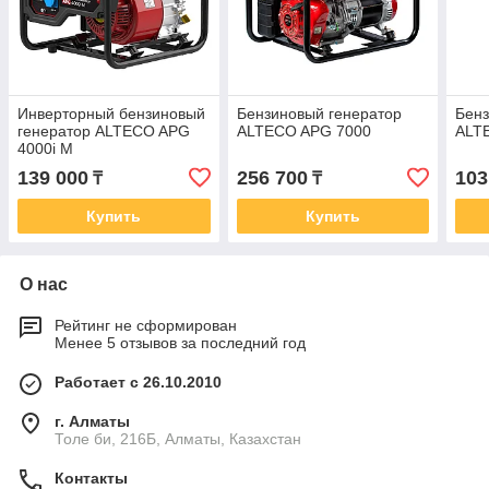
Инверторный бензиновый
Бензиновый генератор
Бенз
генератор ALTECO APG
ALTECO APG 7000
ALT
4000i M
139 000
256 700
103
₸
₸
Купить
Купить
О нас
Рейтинг не сформирован
Менее 5 отзывов за последний год
Работает с 26.10.2010
г. Алматы
Толе би, 216Б, Алматы, Казахстан
Контакты