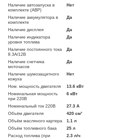
Наличие автозапуска в
Нет
комплекте (АВР)
Наличие аккумулятора в
Да
комплекте
Наличие дисплея
Да
Наличие индикатора
Да
уровня топлива
Наличие постоянного тока
Да
8.3А/12В
Наличие счетчика
Да
моточасов
Наличие шумозащитного
Нет
кожуха
Ном. мощность двигателя
13.6 кВт
Номинальная мощность
6 кВт
при 220В
Номинальный ток 220В
27.3 А
Объём двигателя
420 см³
Объём масляного картера
1.1 л
Объём топливного бака
25 л
Расход топлива (при
2.3 л/ч