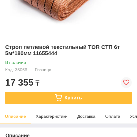
Строп петлевой текстильный TOR СТП 6т
5м*180мм 11655444
В наличии
Код: 35066
Розница
17 355
₸
Купить
Описание
Характеристики
Доставка
Оплата
Усл
Описание