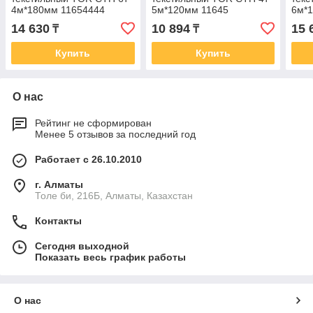
4м*180мм 11654444
5м*120мм 11645
6м*
14 630
10 894
15 
₸
₸
Купить
Купить
О нас
Рейтинг не сформирован
Менее 5 отзывов за последний год
Работает с 26.10.2010
г. Алматы
Толе би, 216Б, Алматы, Казахстан
Контакты
Сегодня выходной
Показать весь график работы
О нас