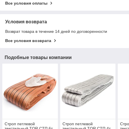
Все условия оплаты
Условия возврата
Возврат товара в течение 14 дней по договоренности
Все условия возврата
Подобные товары компании
Строп петлевой
Строп петлевой
Стро
текстильный TOR СТП 6т
текстильный TOR СТП 4т
текс