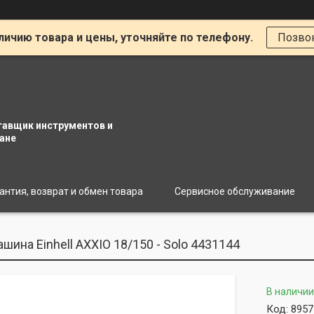
личию товара и цены, уточняйте по телефону.
Позво
тавщик инструментов и
ане
антия, возврат и обмен товара
Сервисное обслуживание
ина Einhell AXXIO 18/150 - Solo 4431144
В наличии
Код:
8957