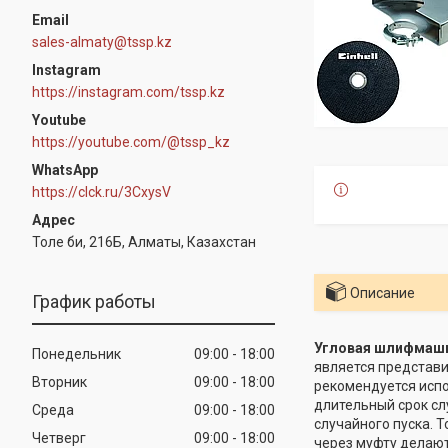
sales-almaty@tssp.kz
Instagram
https://instagram.com/tssp.kz
Youtube
https://youtube.com/@tssp_kz
WhatsApp
https://clck.ru/3CxysV
Толе би, 216Б, Алматы, Казахстан
Описание
График работы
Угловая шлифмашина
Понедельник
09:00
18:00
является представи
Вторник
09:00
18:00
рекомендуется испо
длительный срок сл
Среда
09:00
18:00
случайного пуска. 
Четверг
09:00
18:00
через муфту делают