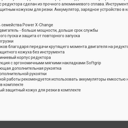
с редуктора сделан из прочного алюминиевого сплава. Инструмент
итным кожухом для резки. Аккумулятор, зарядное устройство в к
 семейства Power X-Change
вигатель - больше мощности, дольше срок службы
го пуска и защита от повторного запуска
егрузки
вков благодаря передачи крутящего момента двигателя на редукт
ащитного кожуха без инструмента
ниевый корпус редуктора
укция с эргономичными мягкими накладками Softgrip
ющая дополнительная рукоятка
ополнительной рукоятки
ой работы рекомендуется использовать аккумуляторы емкостью н
 в комплекте
й защитный кожух для резки в комплекте