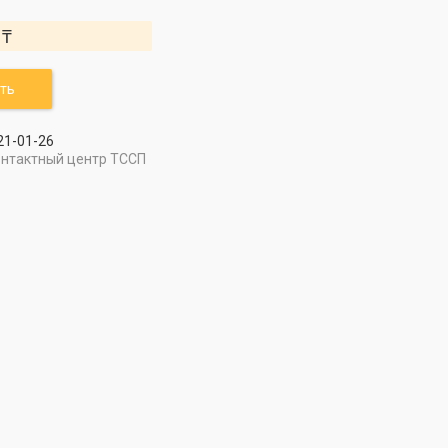
 ₸
ть
21-01-26
онтактный центр ТССП