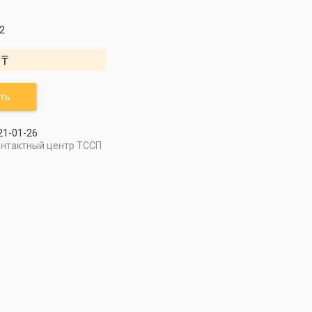
2
 ₸
ть
21-01-26
онтактный центр ТССП