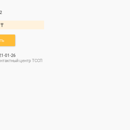
2
 ₸
ть
21-01-26
онтактный центр ТССП