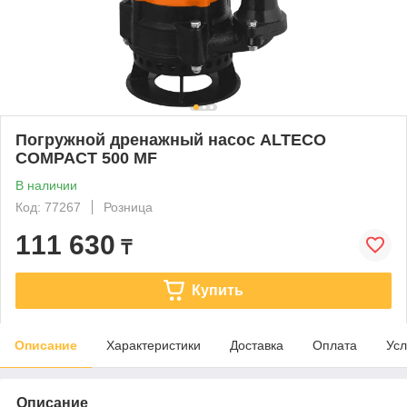
Погружной дренажный насос ALTECO
COMPACT 500 MF
В наличии
Код: 77267
Розница
111 630
₸
Купить
Описание
Характеристики
Доставка
Оплата
Усл
Описание