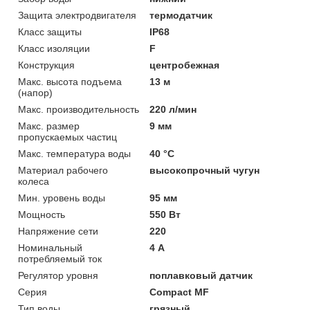
Защита электродвигателя
термодатчик
Класс защиты
IP68
Класс изоляции
F
Конструкция
центробежная
Макс. высота подъема
13 м
(напор)
Макс. производительность
220 л/мин
Макс. размер
9 мм
пропускаемых частиц
Макс. температура воды
40 °C
Материал рабочего
высокопрочный чугун
колеса
Мин. уровень воды
95 мм
Мощность
550 Вт
Напряжение сети
220
Номинальный
4 А
потребляемый ток
Регулятор уровня
поплавковый датчик
Серия
Compact MF
Тип воды
грязный