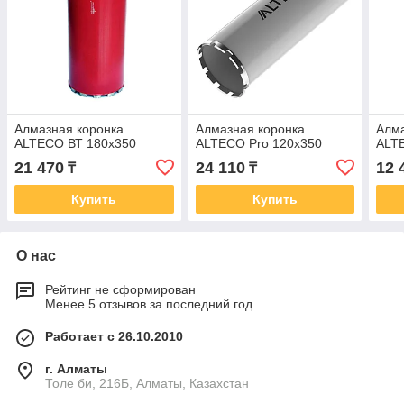
Алмазная коронка
Алмазная коронка
Алма
ALTECO ВТ 180х350
ALTECO Pro 120х350
ALT
21 470
24 110
12 
₸
₸
Купить
Купить
О нас
Рейтинг не сформирован
Менее 5 отзывов за последний год
Работает с 26.10.2010
г. Алматы
Толе би, 216Б, Алматы, Казахстан