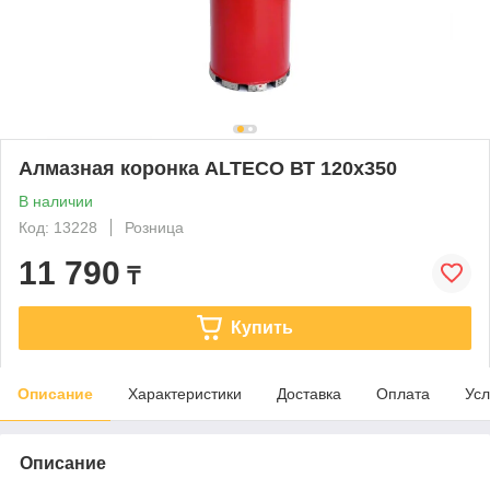
Алмазная коронка ALTECO ВТ 120х350
В наличии
Код: 13228
Розница
11 790
₸
Купить
Описание
Характеристики
Доставка
Оплата
Усл
Описание