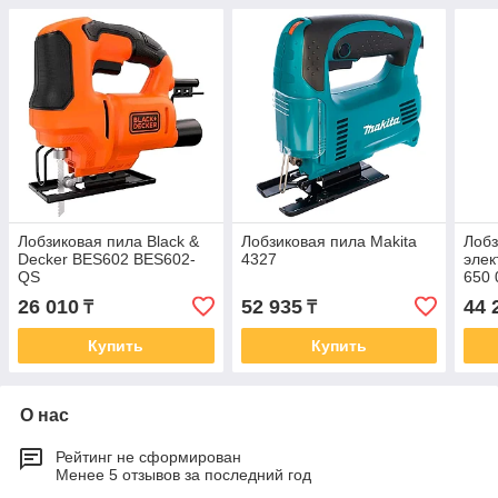
Лобзиковая пила Black &
Лобзиковая пила Makita
Лобз
Decker BES602 BES602-
4327
элек
QS
650
26 010
52 935
44 
₸
₸
Купить
Купить
О нас
Рейтинг не сформирован
Менее 5 отзывов за последний год