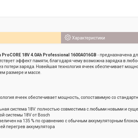
Характеристики
 ProCORE 18V 4.0Ah Professional 1600A016GB
- предназначена дл
тствует эффект памяти, благодаря чему возможна зарядка в любо
ез потери заряда. Новейшая технология ячеек обеспечивает мощно
м размере и массе.
ология ячеек обеспечивает мощность, сопоставимую со стандарт
ная система 18V: полностью совместима с любыми новыми и сущ
й системы 18V от Bosch
величен на 135 % по сравнению с обычным аккумуляторным блоком
й перегрев аккумулятора