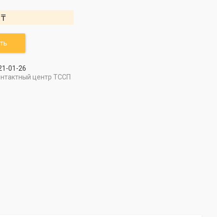
 ₸
ть
21-01-26
онтактный центр ТССП