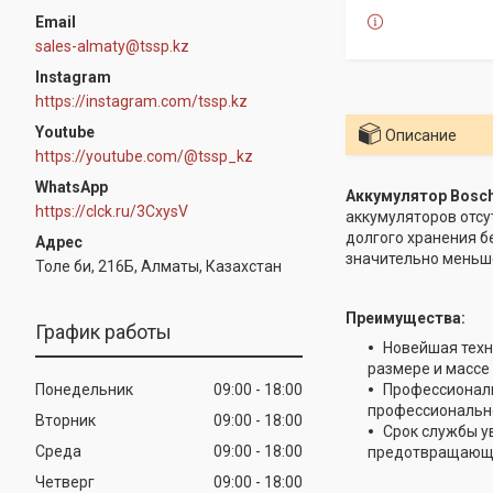
sales-almaty@tssp.kz
Instagram
https://instagram.com/tssp.kz
Youtube
Описание
https://youtube.com/@tssp_kz
WhatsApp
Аккумулятор Bosch
https://clck.ru/3CxysV
аккумуляторов отсу
долгого хранения б
значительно меньше
Толе би, 216Б, Алматы, Казахстан
Преимущества:
График работы
Новейшая техн
размере и массе
Понедельник
09:00
18:00
Профессиональ
профессионально
Вторник
09:00
18:00
Срок службы у
Среда
09:00
18:00
предотвращающе
Четверг
09:00
18:00