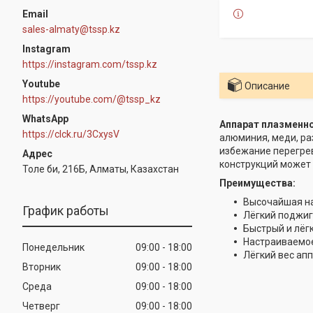
sales-almaty@tssp.kz
Instagram
https://instagram.com/tssp.kz
Youtube
Описание
https://youtube.com/@tssp_kz
WhatsApp
Аппарат плазменной
https://clck.ru/3CxysV
алюминия, меди, ра
избежание перегрев
конструкций может 
Толе би, 216Б, Алматы, Казахстан
Преимущества:
Высочайшая на
График работы
Лёгкий поджиг
Быстрый и лёгк
Настраиваемое
Понедельник
09:00
18:00
Лёгкий вес апп
Вторник
09:00
18:00
Среда
09:00
18:00
Четверг
09:00
18:00