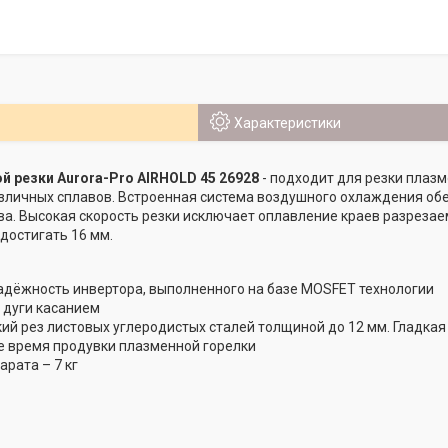
Характеристики
 резки Aurora-Pro AIRHOLD 45 26928​
- подходит для резки плаз
зличных сплавов. Встроенная система воздушного охлаждения об
а. Высокая скорость резки исключает оплавление краев разреза
достигать 16 мм.
дёжность инвертора, выполненного на базе MOSFET технологии
 дуги касанием
ий рез листовых углеродистых сталей толщиной до 12 мм. Гладкая
 время продувки плазменной горелки
арата – 7 кг