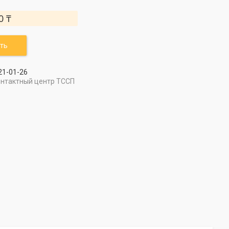
0 ₸
ть
21-01-26
онтактный центр ТССП