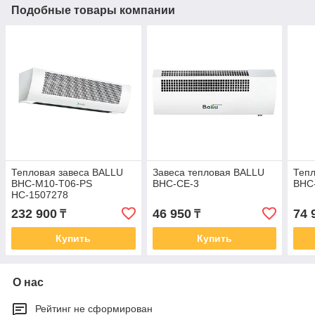
Подобные товары компании
Тепловая завеса BALLU
Завеса тепловая BALLU
Тепл
BHC-M10-T06-PS
BHC-CE-3
BHC
НС-1507278
232 900
46 950
74 
₸
₸
Купить
Купить
О нас
Рейтинг не сформирован