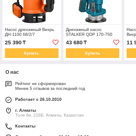
Насос дренажный Вихрь
Дренажный насос
Нас
ДН-1100 68/2/7
STALKER QDP 170-750
Вихр
25 390
43 680
11 
₸
₸
Купить
Купить
О нас
Рейтинг не сформирован
Менее 5 отзывов за последний год
Работает с 26.10.2010
г. Алматы
Толе би, 216Б, Алматы, Казахстан
Контакты