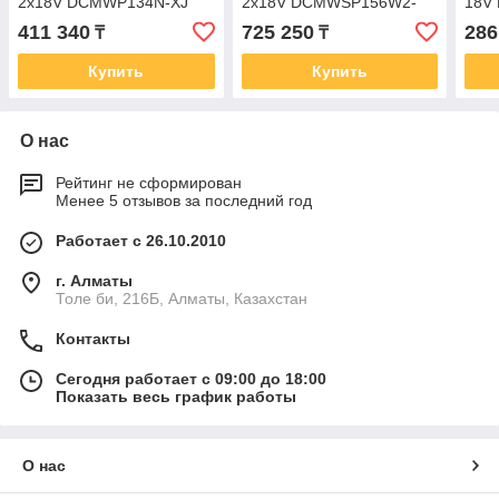
2х18V DCMWP134N-XJ
2х18V DCMWSP156W2-
18V
QW
411 340
725 250
286
₸
₸
Купить
Купить
О нас
Рейтинг не сформирован
Менее 5 отзывов за последний год
Работает с 26.10.2010
г. Алматы
Толе би, 216Б, Алматы, Казахстан
Контакты
Сегодня работает с 09:00 до 18:00
Показать весь график работы
О нас