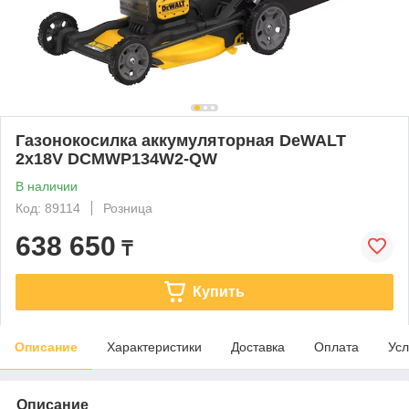
Газонокосилка аккумуляторная DeWALT
2х18V DCMWP134W2-QW
В наличии
Код: 89114
Розница
638 650
₸
Купить
Описание
Характеристики
Доставка
Оплата
Усл
Описание