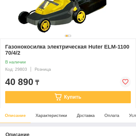
Газонокосилка электрическая Huter ELM-1100
70/4/2
В наличии
Код: 29803
Розница
40 890
₸
Купить
Описание
Характеристики
Доставка
Оплата
Усл
Описание