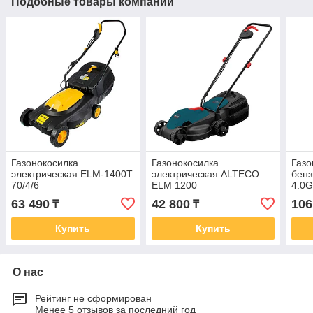
Подобные товары компании
Газонокосилка
Газонокосилка
Газо
электрическая ELM-1400T
электрическая ALTECO
бенз
70/4/6
ELM 1200
4.0G
63 490
42 800
106
₸
₸
Купить
Купить
О нас
Рейтинг не сформирован
Менее 5 отзывов за последний год