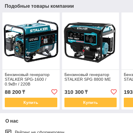
Подобные товары компании
Бензиновый генератор
Бензиновый генератор
Бенз
STALKER SPG-1600 /
STALKER SPG 8800 ME
STA
0.9кВт / 220В
88 200
310 300
193
₸
₸
Купить
Купить
О нас
Рейтинг не сформирован