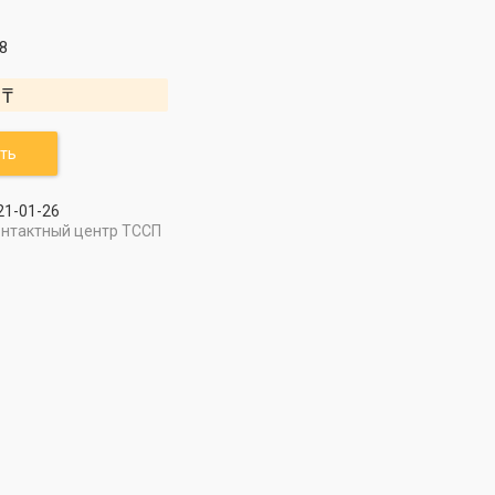
8
 ₸
ть
21-01-26
онтактный центр ТССП