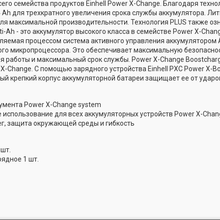
сего семейства продуктов Einhell Power X-Change. Благодаря техн
 Аh для трехкратного увеличения срока службы аккумулятора. Ли
ля максимальной производительности. Технология PLUS также оз
ulti-Ah - это аккумулятор высокого класса в семействе Power X-Ch
вляемая процессом система активного управления аккумулятором 
го микропроцессора. Это обеспечивает максимальную безопаснос
 работы и максимальный срок службы. Power X-Change Boostchar
 X-Change. С помощью зарядного устройства Einhell PXC Power X-B
ый крепкий корпус аккумуляторной батареи защищает ее от ударов
умента Power X-Change system
 использование для всех аккумуляторных устройств Power X-Chan
г, защита окружающей среды и гибкость
 шт.
ядное 1 шт.