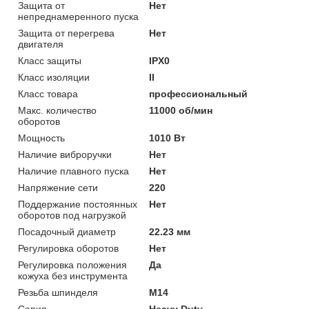
Защита от
Нет
непреднамеренного пуска
Защита от перегрева
Нет
двигателя
Класс защиты
IPX0
Класс изоляции
II
Класс товара
профессиональный
Макс. количество
11000 об/мин
оборотов
Мощность
1010 Вт
Наличие виброручки
Нет
Наличие плавного пуска
Нет
Напряжение сети
220
Поддержание постоянных
Нет
оборотов под нагрузкой
Посадочный диаметр
22.23 мм
Регулировка оборотов
Нет
Регулировка положения
Да
кожуха без инструмента
Резьба шпинделя
M14
Серия
Heavy Duty