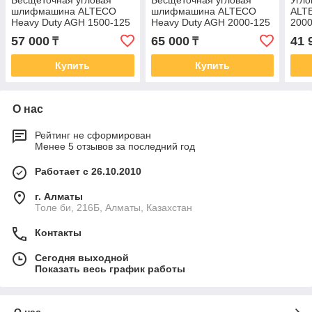
Бесщеточная угловая
Бесщеточная угловая
Угл
шлифмашина ALTECO
шлифмашина ALTECO
ALT
Heavy Duty AGH 1500-125
Heavy Duty AGH 2000-125
2000
ECS BL
ECS BL
57 000
65 000
41 
₸
₸
Купить
Купить
О нас
Рейтинг не сформирован
Менее 5 отзывов за последний год
Работает с 26.10.2010
г. Алматы
Толе би, 216Б, Алматы, Казахстан
Контакты
Сегодня выходной
Показать весь график работы