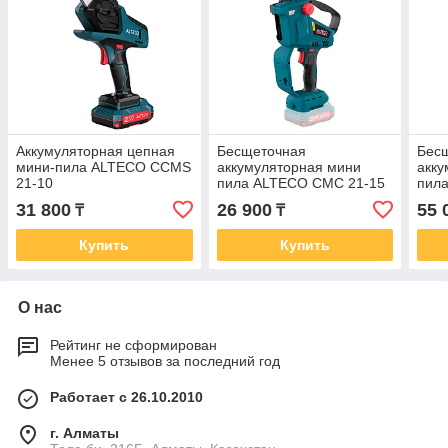
Аккумуляторная цепная
Бесщеточная
Бес
мини-пила ALTECO CCMS
аккумуляторная мини
акку
21-10
пила ALTECO CMC 21-15
пила
BL Solo (без АКБ и ЗУ)
BL
31 800
26 900
55 
₸
₸
Купить
Купить
О нас
Рейтинг не сформирован
Менее 5 отзывов за последний год
Работает с 26.10.2010
г. Алматы