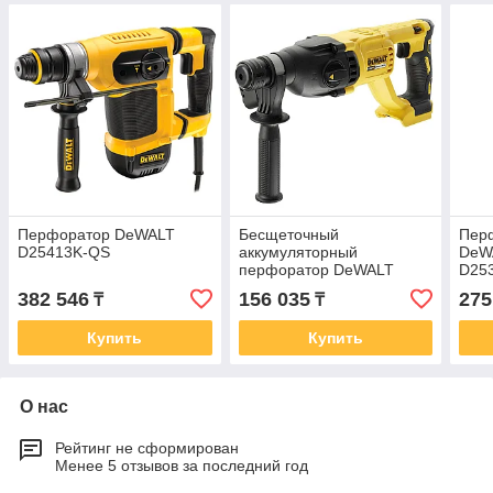
Перфоратор DeWALT
Бесщеточный
Пер
D25413K-QS
аккумуляторный
DeW
перфоратор DeWALT
D25
SDS-Plus DCH133N-XJ
382 546
156 035
275
₸
₸
Купить
Купить
О нас
Рейтинг не сформирован
Менее 5 отзывов за последний год