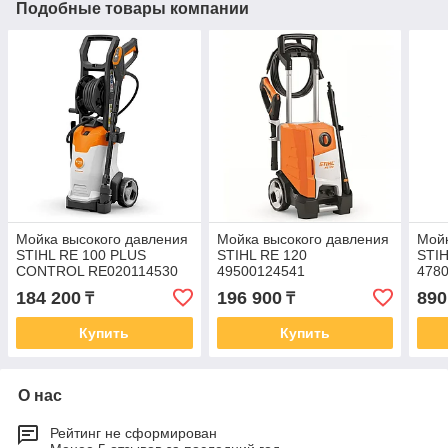
Подобные товары компании
Мойка высокого давления
Мойка высокого давления
Мойк
STIHL RE 100 PLUS
STIHL RE 120
STIH
CONTROL RE020114530
49500124541
478
184 200
196 900
890
₸
₸
Купить
Купить
О нас
Рейтинг не сформирован