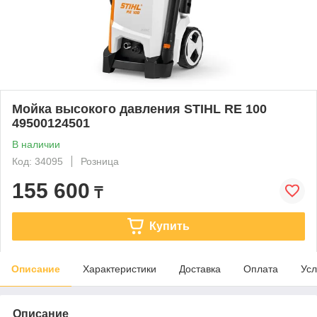
Мойка высокого давления STIHL RE 100
49500124501
В наличии
Код: 34095
Розница
155 600
₸
Купить
Описание
Характеристики
Доставка
Оплата
Усл
Описание