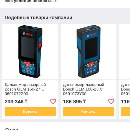
Все условия возврата
Подобные товары компании
Дальномер лазерный
Дальномер лазерный
Дал
Bosch GLM 150-27 C
Bosch GLM 100-25 C
Bos
0601072Z00
0601072Y00
060
233 346
186 895
116
₸
₸
Купить
Купить
О нас