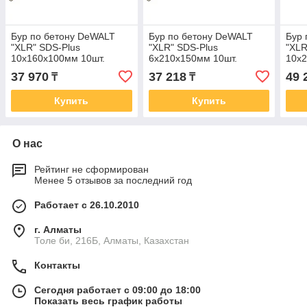
Бур по бетону DeWALT
Бур по бетону DeWALT
Бур 
"XLR" SDS-Plus
"XLR" SDS-Plus
"XLR
10x160x100мм 10шт.
6x210x150мм 10шт.
10x2
DT8967-QZ
DT8957-QZ
DT8
37 970
37 218
49 
₸
₸
Купить
Купить
О нас
Рейтинг не сформирован
Менее 5 отзывов за последний год
Работает с 26.10.2010
г. Алматы
Толе би, 216Б, Алматы, Казахстан
Контакты
Сегодня работает с 09:00 до 18:00
Показать весь график работы