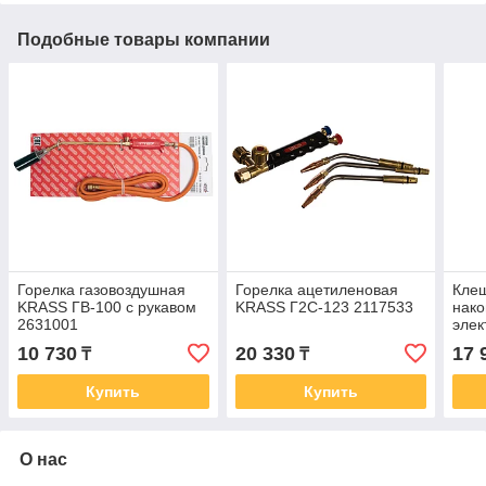
Подобные товары компании
Горелка газовоздушная
Горелка ацетиленовая
Кле
KRASS ГВ-100 с рукавом
KRASS Г2С-123 2117533
нако
2631001
элек
сеч
10 730
20 330
17 
₸
₸
8мм
Купить
Купить
О нас