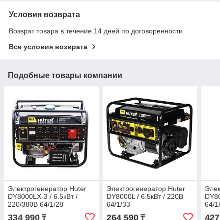
Условия возврата
Возврат товара в течение 14 дней по договоренности
Все условия возврата
Подобные товары компании
Электрогенератор Huter
Электрогенератор Huter
Элек
DY8000LX-3 / 6.5кВт /
DY8000L / 6.5кВт / 220В
DY80
220/380В 64/1/28
64/1/33
64/1
334 990
264 590
427
₸
₸