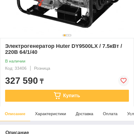
Электрогенератор Huter DY9500LХ / 7.5кВт /
220В 64/1/40
В наличии
Код: 33406
Розница
327 590
₸
Купить
Описание
Характеристики
Доставка
Оплата
Усл
Описание