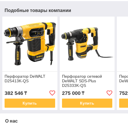
Подобные товары компании
Перфоратор DeWALT
Перфоратор сетевой
Пер
D25413K-QS
DeWALT SDS-Plus
DeW
D25333K-QS
382 546
275 000
752
₸
₸
Купить
Купить
О нас