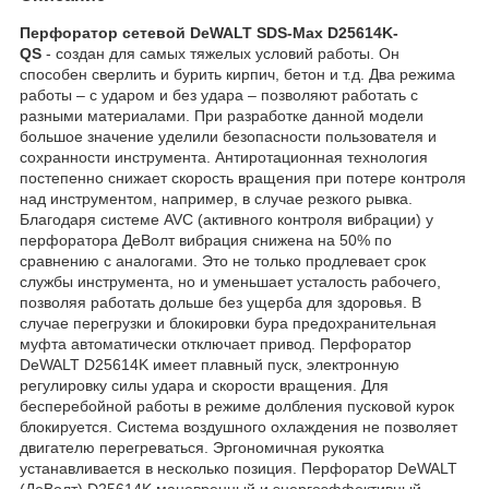
Перфоратор сетевой DeWALT SDS-Max D25614K-
QS
- создан для самых тяжелых условий работы. Он
способен сверлить и бурить кирпич, бетон и т.д. Два режима
работы – с ударом и без удара – позволяют работать с
разными материалами. При разработке данной модели
большое значение уделили безопасности пользователя и
сохранности инструмента. Антиротационная технология
постепенно снижает скорость вращения при потере контроля
над инструментом, например, в случае резкого рывка.
Благодаря системе AVC (активного контроля вибрации) у
перфоратора ДеВолт вибрация снижена на 50% по
сравнению с аналогами. Это не только продлевает срок
службы инструмента, но и уменьшает усталость рабочего,
позволяя работать дольше без ущерба для здоровья. В
случае перегрузки и блокировки бура предохранительная
муфта автоматически отключает привод. Перфоратор
DeWALT D25614K имеет плавный пуск, электронную
регулировку силы удара и скорости вращения. Для
бесперебойной работы в режиме долбления пусковой курок
блокируется. Система воздушного охлаждения не позволяет
двигателю перегреваться. Эргономичная рукоятка
устанавливается в несколько позиция. Перфоратор DeWALT
(ДеВолт) D25614K маневренный и энергоэффективный.