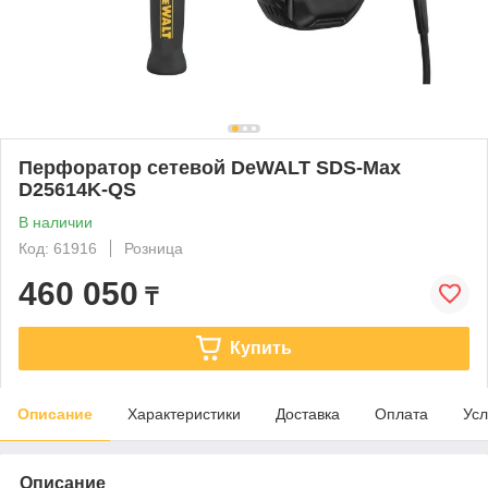
Перфоратор сетевой DeWALT SDS-Max
D25614K-QS
В наличии
Код: 61916
Розница
460 050
₸
Купить
Описание
Характеристики
Доставка
Оплата
Усл
Описание