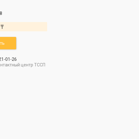
8
 ₸
ть
21-01-26
онтактный центр ТССП