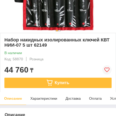
Набор накидных изолированных ключей КВТ
НИИ-07 5 шт 62149
В наличии
Код: 58870
Розница
44 760
₸
Купить
Описание
Характеристики
Доставка
Оплата
Усл
Описание