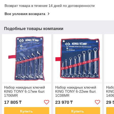
Возврат товара в течение 14 дней по договоренности
Все условия возврата
Подобные товары компании
Набор накидных ключей
Набор накидных ключей
Набо
KING TONY 6-17мм 6шт.
KING TONY 6-22мм 8шт.
KING
1706MR
1C08MR
140
17 805
23 970
29 
₸
₸
Купить
Купить