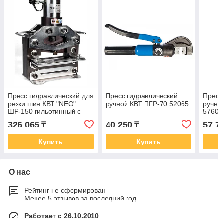
Пресс гидравлический для
Пресс гидравлический
Прес
резки шин КВТ "NEO"
ручной КВТ ПГР-70 52065
ручн
ШР-150 гильотинный с
576
прямым лезвием 76503
326 065
40 250
57 
₸
₸
Купить
Купить
О нас
Рейтинг не сформирован
Менее 5 отзывов за последний год
Работает с 26.10.2010