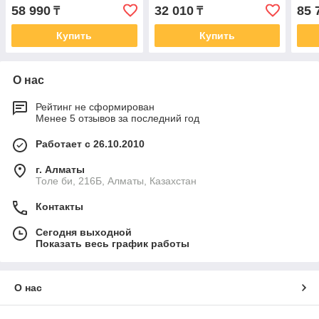
1х2 805027
STABILO 1х1 805010
1х3 
58 990
32 010
85 
₸
₸
Купить
Купить
О нас
Рейтинг не сформирован
Менее 5 отзывов за последний год
Работает с 26.10.2010
г. Алматы
Толе би, 216Б, Алматы, Казахстан
Контакты
Сегодня выходной
Показать весь график работы
О нас