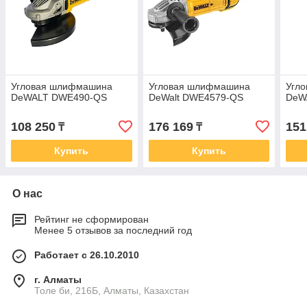
Угловая шлифмашина
Угловая шлифмашина
Угл
DeWALT DWE490-QS
DeWalt DWE4579-QS
DeW
108 250
176 169
151
₸
₸
Купить
Купить
О нас
Рейтинг не сформирован
Менее 5 отзывов за последний год
Работает с 26.10.2010
г. Алматы
Толе би, 216Б, Алматы, Казахстан