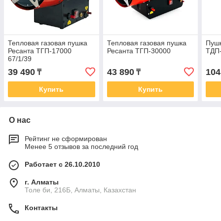
Тепловая газовая пушка
Тепловая газовая пушка
Пушк
Ресанта ТГП-17000
Ресанта ТГП-30000
ТДП
67/1/39
39 490
43 890
104
₸
₸
Купить
Купить
О нас
Рейтинг не сформирован
Менее 5 отзывов за последний год
Работает с 26.10.2010
г. Алматы
Толе би, 216Б, Алматы, Казахстан
Контакты