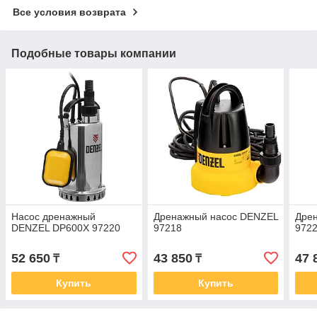
Все условия возврата
Подобные товары компании
Насос дренажный
Дренажный насос DENZEL
Дре
DENZEL DP600X 97220
97218
972
52 650
43 850
47 
₸
₸
Купить
Купить