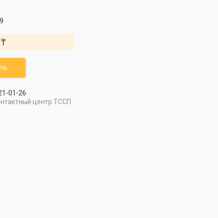
9
 ₸
ть
21-01-26
онтактный центр ТССП