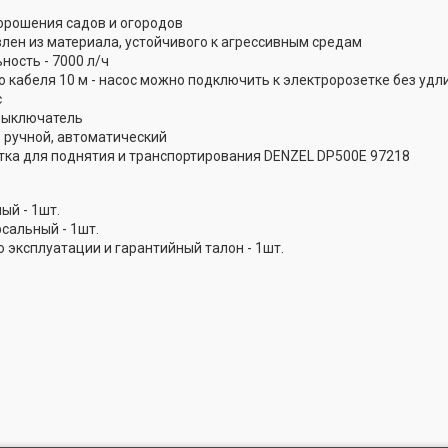
орошения садов и огородов
влен из материала, устойчивого к агрессивным средам
ность - 7000 л/ч
о кабеля 10 м - насос можно подключить к электророзетке без удл
с
выключатель
 ручной, автоматический
тка для поднятия и транспортирования DENZEL DP500E 97218
ый - 1шт.
сальный - 1шт.
 эксплуатации и гарантийный талон - 1шт.